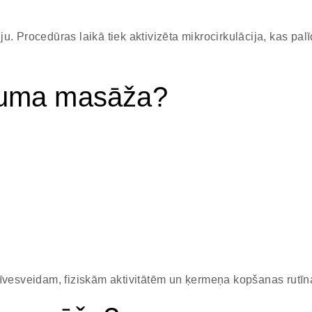
u. Procedūras laikā tiek aktivizēta mikrocirkulācija, kas p
uuma masāža?
īvesveidam, fiziskām aktivitātēm un ķermeņa kopšanas rutīna