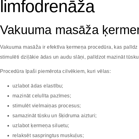
limfodrenāža
Vakuuma masāža ķermeņa
Vakuuma masāža ir efektīva ķermeņa procedūra, kas palīdz uzl
stimulēti dziļākie ādas un audu slāņi, palīdzot mazināt tūs
Procedūra īpaši piemērota cilvēkiem, kuri vēlas:
uzlabot ādas elastību;
mazināt celulīta pazīmes;
stimulēt vielmaiņas procesus;
samazināt tūsku un šķidruma aizturi;
uzlabot ķermeņa siluetu;
relaksēt saspringtus muskuļus;