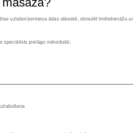
a masāža?
las uzlabot ķermeņa ādas stāvokli, stimulēt limfodrenāžu un
o speciālists pielāgo individuāli.
 uzlabošana