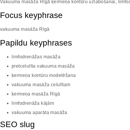
Vakuuma masāža Rīgā ķermeņa kontūru uzlabošanai, limfodr
Focus keyphrase
vakuuma masāža Rīgā
Papildu keyphrases
limfodrenāžas masāža
pretcelulīta vakuuma masāža
ķermeņa kontūru modelēšana
vakuuma masāža celulītam
ķermeņa masāža Rīgā
limfodrenāža kājām
vakuuma aparāta masāža
SEO slug