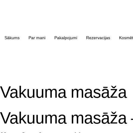
Sākums
Par mani
Pakalpojumi
Rezervacijas
Kosmēti
Vakuuma masāža
Vakuuma masāža –