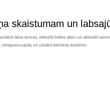
 skaistumam un labsajū
abot ādas tonusu, stimulēt limfas atteci un aktivizēt asinsr
ku, smaguma sajūtu un uzlabot ķermeņa kontūras.