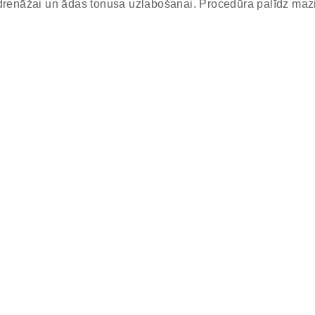
enāžai un ādas tonusa uzlabošanai. Procedūra palīdz mazin