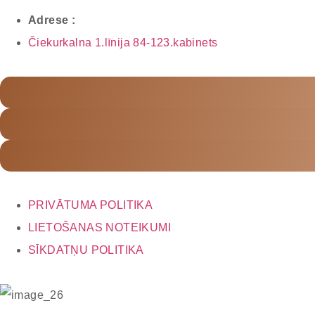
Adrese :
Čiekurkalna 1.līnija 84-123.kabinets
PRIVĀTUMA POLITIKA
LIETOŠANAS NOTEIKUMI
SĪKDATŅU POLITIKA