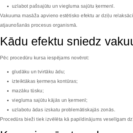
uzlabot pašsajūtu un viegluma sajūtu ķermenī.
Vakuuma masāža apvieno estētisko efektu ar dziļu relaksācij
atjaunošanās procesus organismā.
Kādu efektu sniedz vak
Pēc procedūru kursa iespējams novērot:
gludāku un tvirtāku ādu;
izteiktākas ķermeņa kontūras;
mazāku tūsku;
viegluma sajūtu kājās un ķermenī;
uzlabotu ādas izskatu problemātiskajās zonās.
Procedūra bieži tiek izvēlēta kā papildinājums veselīgam dz