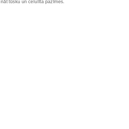
āt tūsku un celulīta pazīmes.