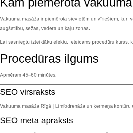
Kam piemērota vakuum
Vakuuma masāža ir piemērota sievietēm un vīriešiem, kuri vē
augšstilbu, sēžas, vēdera un kāju zonās.
Lai sasniegtu izteiktāku efektu, ieteicams procedūru kurss, k
Procedūras ilgums
Apmēram 45–60 minūtes.
SEO virsraksts
Vakuuma masāža Rīgā | Limfodrenāža un ķermeņa kontūru
SEO meta apraksts