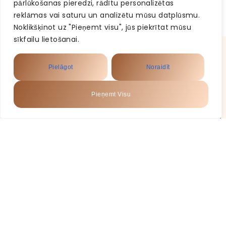
pārlūkošanas pieredzi, rādītu personalizētas
reklāmas vai saturu un analizētu mūsu datplūsmu.
Gaidīsim Jūs Bellezzazanda salonā Rīgā!
Noklikšķinot uz "Pieņemt visu", jūs piekrītat mūsu
sīkfailu lietošanai.
Pielāgot
Noraidīt
Pieņemt Visu