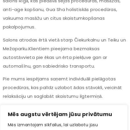
salons Rīgā, kas piedāvā sejas procedūras, masāžas,
anti-age kopšanu, Gua Sha holistiskās procedūras,
vakuuma masāžu un citus skaistumkopšanas
pakalpojumus.
Salons atrodas ērtā vietā starp Čiekurkalnu un Teiku un
Mežaparku.Klientiem pieejama bezmaksas
autostāvvieta pie ēkas un ērta piekļuve gan ar
automašīnu, gan sabiedrisko transportu.
Pie mums iespējams saņemt individuāli pielāgotas
procedūras, kas palīdz uzlabot ādas stāvokli, veicināt
relaksāciju un saglabāt skaistumu ilgtermiņā.
Ja vēlaties pieteikties procedūrai vai saņemt
Mēs augstu vērtējam jūsu privātumu
konsultāciju, sazinieties ar mums pa tālruni, e-pastu
Mēs izmantojam sīkfailus, lai uzlabotu jūsu
vai izmantojiet tiešsaistes pieraksta sistēmu.