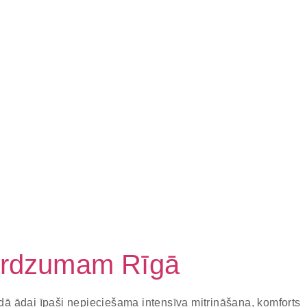
mirdzumam Rīgā
dā ādai īpaši nepieciešama intensīva mitrināšana, komforts