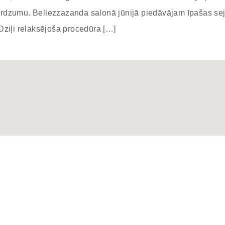
 mirdzumu. Bellezzazanda salonā jūnijā piedāvājam īpašas sej
Dziļi relaksējoša procedūra […]